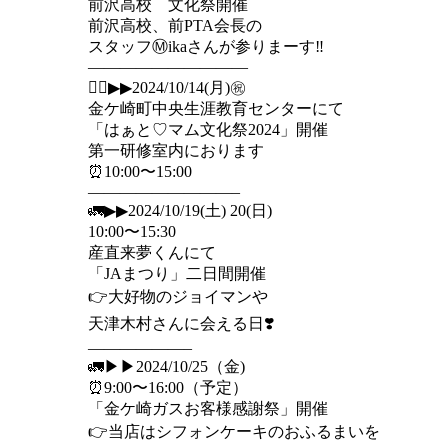
前沢高校 文化祭開催
前沢高校、前PTA会長の
️スタッフⓂ️ikaさんが参りまーす‼️
——————————
🏃‍♂️▶︎▶︎2024/10/14(月)㊗️
金ケ崎町中央生涯教育センターにて
「はぁと♡マム文化祭2024」開催
第一研修室内におります
⏰10:00〜15:00
—————————–
🚛▶︎▶︎2024/10/19(土) 20(日)
10:00〜15:30
産直来夢くんにて
「JAまつり」二日間開催
👉大好物のジョイマンや
天津木村さんに会える日❣️
——————–
🚛▶︎▶︎2024/10/25（金)
⏰9:00〜16:00（予定）
「金ケ崎ガスお客様感謝祭」開催
👉当店はシフォンケーキのおふるまいを