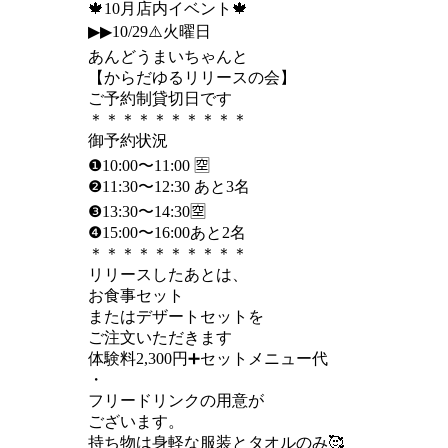
🍁10月店内イベント🍁
▶︎▶︎10/29⚠️火曜日
あんどうまいちゃんと
【からだゆるリリースの会】
ご予約制貸切日です
＊＊＊＊＊＊＊＊＊＊
御予約状況
❶10:00〜11:00 🈳
❷11:30〜12:30 あと3名
❸13:30〜14:30🈳
❹15:00〜16:00あと2名
＊＊＊＊＊＊＊＊＊＊
リリースしたあとは、
お食事セット
またはデザートセットを
ご注文いただきます
体験料2,300円➕セットメニュー代
・
フリードリンクの用意が
ございます。
持ち物は身軽な服装とタオルのみ🥰