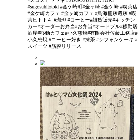
#スゴスヒトトキ #SUGOSUHITOTOKI
#sugosuhitotoki #金ケ崎町#金ヶ崎 #金ケ崎 #喫茶店
#金ケ崎カフェ #金ヶ崎カフェ #鳥海柵跡遺跡 #喫
茶ヒトトキ #珈琲 #コーヒー#雑貨販売#キッチン
カー#オーダーお弁当#お弁当#オードブル#移動居
酒屋#移動カフェ#小久慈焼#有限会社佐藤工務店#
小久慈焼 #コーヒー好き #抹茶 #シフォンケーキ #
スイーツ #筋膜リリース