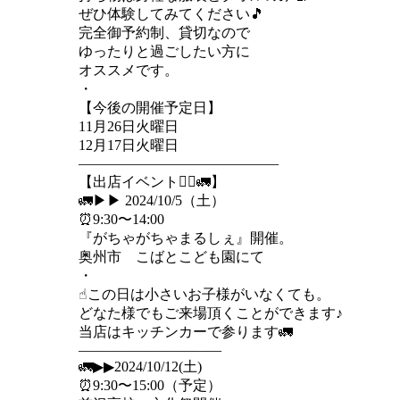
ぜひ体験してみてください🎵
完全御予約制、貸切なので
ゆったりと過ごしたい方に
オススメです。
・
【今後の開催予定日】
11月26日火曜日
12月17日火曜日
——————————————
【出店イベント🏃‍♂️🚛】
🚛▶︎▶︎ 2024/10/5（土）
⏰9:30〜14:00
『がちゃがちゃまるしぇ』開催。
奥州市 こばとこども園にて
・
☝︎この日は小さいお子様がいなくても。
どなた様でもご来場頂くことができます♪
当店はキッチンカーで参ります🚛
——————————
🚛▶︎▶︎2024/10/12(土)
⏰9:30〜15:00（予定）