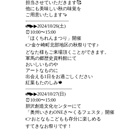
担当させていただきます🥰
他にも美味しい秋の味覚を
ご用意いたします🍠
-—————————
🚛▶︎▶︎2024/10/26(土)
⏰10:00〜15:00
「ほくちれんまつり」開催
👉金ケ崎町北部地区の秋祭りです♪
どなた様もご来場頂くことができます。
軍馬の郷歴史資料館にて
おいしいものや
アートなものに
出会える1日をお過ごしください
紅葉もたのしみ🍁
——————————
🚛▶︎▶︎2024/10/27(日)
⏰10:00〜15:00
胆沢創造文化センターにて
「奥州いさわONEさ〜くるフェスタ」開催
👉おとなもこどもも存分に楽しめる
すてきなお祭りです！