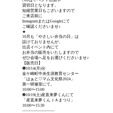
貸切日となります。
短縮営業日もございますので
ご来店前に
InstagramまたはGoogleにて
ご確認くださいませ♪
★
10月も「やさしい弁当の日」は
設けておりませんが、
出店イベント内にて
お弁当の販売をいたしますので
ぜひ会場へ足をお運びくださいませ♪
【販売日】
❶10/14(月)㊗️
金ケ崎町中央生涯教育センター
「はぁと♡マム文化祭2024」
第一研修室にて。
10:00〜15:00
❷10/19(土)産直来夢くんにて
「産直来夢くんＪＡまつり」
10:00〜15:30
————————