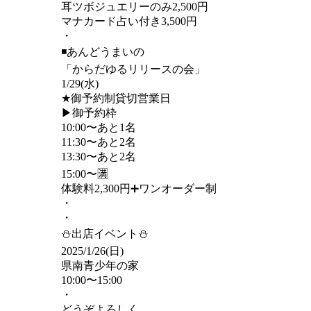
耳ツボジュエリーのみ2,500円
マナカード占い付き3,500円
・
◾️あんどうまいの
「からだゆるリリースの会」
1/29(水)
★御予約制貸切営業日
▶︎御予約枠
10:00〜あと1名
11:30〜あと2名
13:30〜あと2名
15:00〜🈵
体験料2,300円➕ワンオーダー制
・
・
⛄️出店イベント⛄️
2025/1/26(日)
県南青少年の家
10:00〜15:00
・
どうぞよろしく