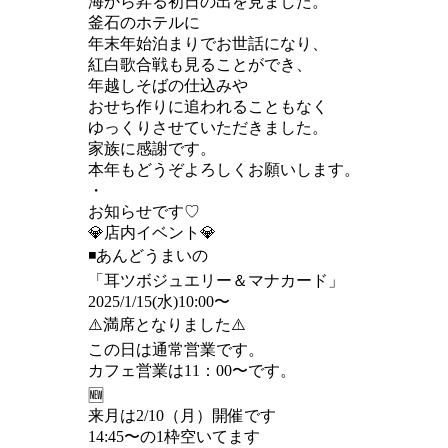
海から昇る初日の出を見ました。
釜石のホテルに
年末年始泊まりでお世話になり、
紅白歌合戦も見ることができ、
年越しそばの仕込みや
おせち作りに追われることもなく
ゆっくりさせていただきました。
家族に感謝です。
本年もどうぞよろしくお願いします。
・
お知らせです♡
💎店内イベント💎
◾️あんどうまいの
「耳ツボジュエリー＆マナカード」
2025/1/15(水)10:00〜
⚠️満席となりました⚠️
この日は通常営業です。
カフェ営業は11：00〜です。
🆕
来月は2/10（月）開催です
14:45〜の1枠空いてます